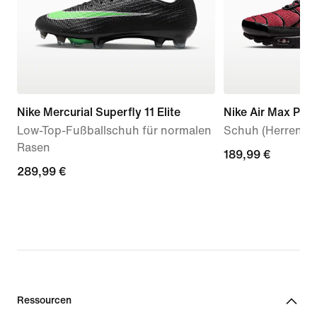
Nike Mercurial Superfly 11 Elite
Nike Air Max Plus
Low-Top-Fußballschuh für normalen
Schuh (Herren)
Rasen
189,99 €
189,99 €
289,99 €
289,99 €
Ressourcen