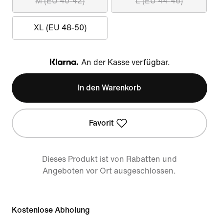
M (EU 40-42)
L (EU 44-46)
XL (EU 48-50)
An der Kasse verfügbar.
Klarna
In den Warenkorb
Favorit
Dieses Produkt ist von Rabatten und
Angeboten vor Ort ausgeschlossen.
Kostenlose Abholung