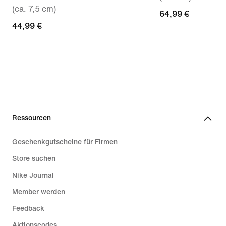
(ca. 7,5 cm)
64,99 €
64,99 €
44,99 €
44,99 €
Ressourcen
Geschenkgutscheine für Firmen
Store suchen
Nike Journal
Member werden
Feedback
Aktionscodes