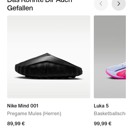
Gefallen
Nike Mind 001
Luka 5
Pregame Mules (Herren)
Basketballschuh f
89,99 €
89,99 €
99,99 €
99,99 €