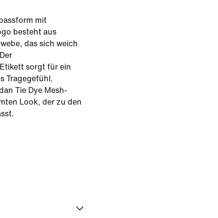
dpassform mit
ogo besteht aus
webe, das sich weich
 Der
ikett sorgt für ein
s Tragegefühl.
rdan Tie Dye Mesh-
mten Look, der zu den
sst.