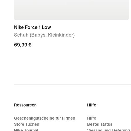
Nike Force 1 Low
Schuh (Babys, Kleinkinder)
69,99 €
69,99 €
Ressourcen
Hilfe
Geschenkgutscheine für Firmen
Hilfe
Store suchen
Bestellstatus
Nike Journal
Versand und Lieferung