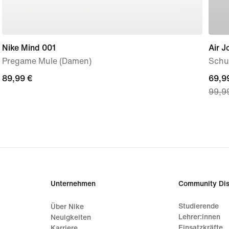
Nike Mind 001
Air J
Pregame Mule (Damen)
Schuh
89,99 €
89,99 €
curre
69,9
99,9
price
69,99
origi
price
99,9
Unternehmen
Community Dis
Studierende
Über Nike
Lehrer:innen
Neuigkeiten
Einsatzkräfte
Karriere