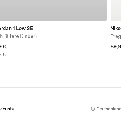
ordan 1 Low SE
Nike Mind 
 (ältere Kinder)
Pregame Mu
nt
9 €
89,99 €
89,99 €
9 €
 €,
nal
9 €
counts
Deutschland