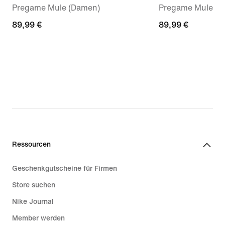
Pregame Mule (Damen)
Pregame Mules (
89,99 €
89,99 €
89,99 €
89,99 €
Ressourcen
Geschenkgutscheine für Firmen
Store suchen
Nike Journal
Member werden