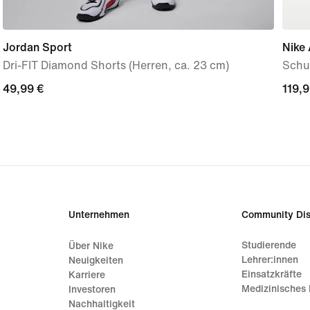
Jordan Sport
Nike 
Dri-FIT Diamond Shorts (Herren, ca. 23 cm)
Schu
49,99 €
49,99 €
119,9
119,9
Unternehmen
Community Dis
Studierende
Über Nike
Lehrer:innen
Neuigkeiten
Einsatzkräfte
Karriere
Medizinisches 
Investoren
Nachhaltigkeit