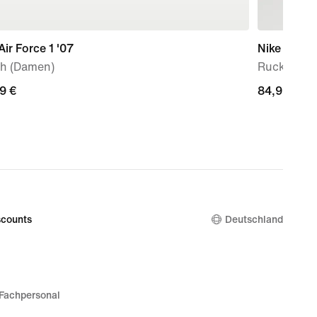
Air Force 1 '07
Nike Varsity
h (Damen)
Rucksack mi
9 €
9 €
84,99 €
84,99 €
counts
Deutschland
Fachpersonal