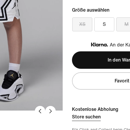
Größe auswählen
XS
S
M
An der Ka
Klarna
In den Wa
Favorit
Kostenlose Abholung
Store suchen
Für Click and Collect beim Ch