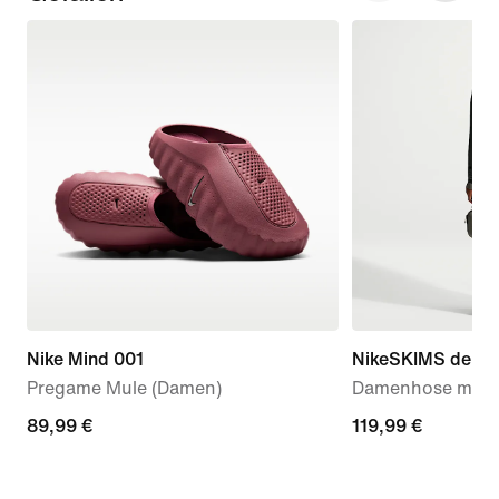
Nike Mind 001
NikeSKIMS dehnba
Pregame Mule (Damen)
Damenhose mit w
89,99 €
89,99 €
119,99 €
119,99 €