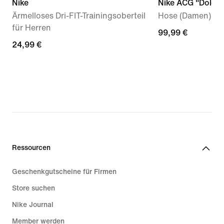
Nike
Nike ACG "Dolomi
Ärmelloses Dri-FIT-Trainingsoberteil
Hose (Damen)
für Herren
99,99 €
99,99 €
24,99 €
24,99 €
Ressourcen
Geschenkgutscheine für Firmen
Store suchen
Nike Journal
Member werden