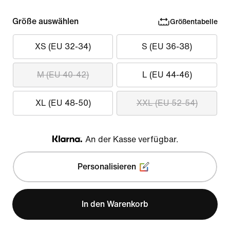
Größe auswählen
Größentabelle
XS (EU 32-34)
S (EU 36-38)
M (EU 40-42)
L (EU 44-46)
XL (EU 48-50)
XXL (EU 52-54)
An der Kasse verfügbar.
Klarna
Personalisieren
In den Warenkorb