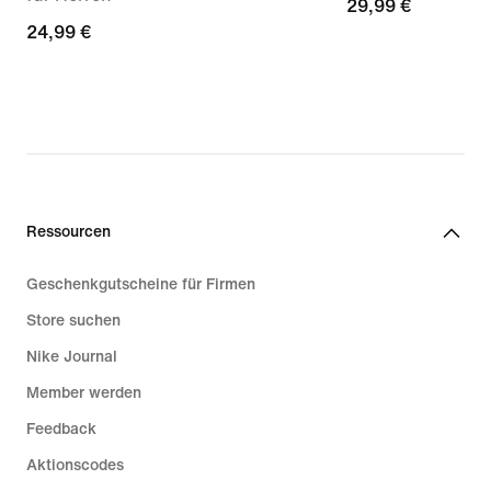
29,99 €
29,99 €
24,99 €
24,99 €
Ressourcen
Geschenkgutscheine für Firmen
Store suchen
Nike Journal
Member werden
Feedback
Aktionscodes