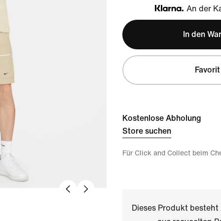
An der Ka
Klarna
In den Wa
Favorit
Kostenlose Abholung
Store suchen
Für Click and Collect beim Ch
Dieses Produkt besteh