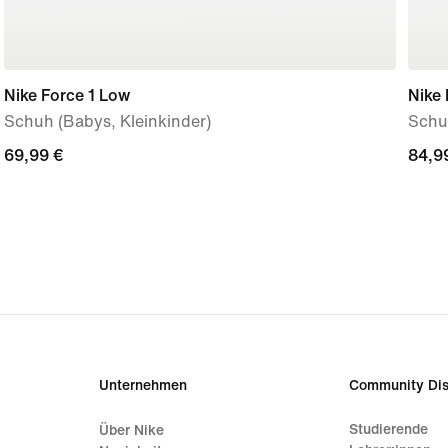
Nike Force 1 Low
Nike 
Schuh (Babys, Kleinkinder)
Schu
69,99 €
69,99 €
84,9
84,9
Unternehmen
Community Dis
Studierende
Über Nike