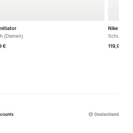
Initiator
Nike P-60
h (Damen)
Schuh
9 €
9 €
119,99 €
119,99 €
counts
Deutschland