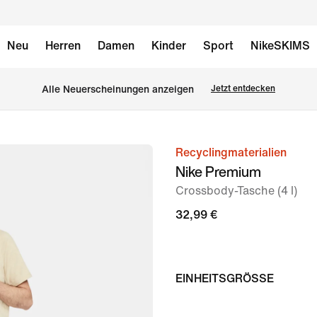
Neu
Herren
Damen
Kinder
Sport
NikeSKIMS
Alle Neuerscheinungen anzeigen
Jetzt entdecken
Recyclingmaterialien
Bild 1
Nike Premium
von
Crossbody-Tasche (4 l)
10
32,99 €
EINHEITSGRÖSSE