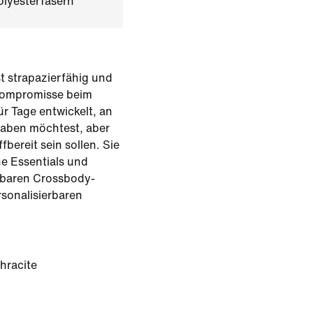
olyesterfasern
t strapazierfähig und
 Kompromisse beim
r Tage entwickelt, an
haben möchtest, aber
fbereit sein sollen. Sie
ne Essentials und
llbaren Crossbody-
sonalisierbaren
hracite