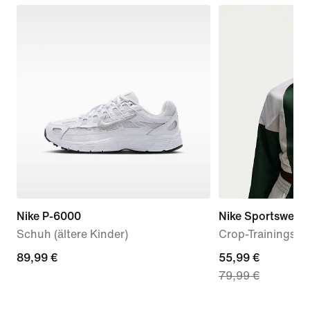
Nike P-6000
Nike Sportswear
Schuh (ältere Kinder)
Crop-Trainingsja
89,99 €
89,99 €
current
55,99 €
79,99 €
price
55,99 €,