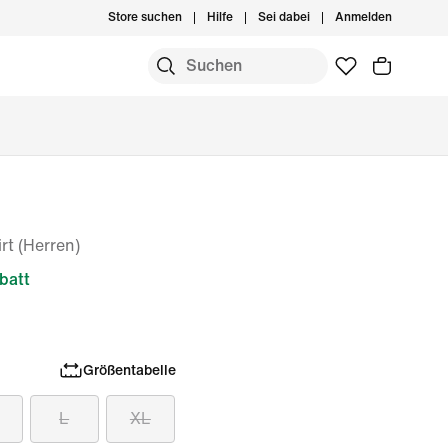
Store suchen
Hilfe
Sei dabei
Anmelden
rt (Herren)
batt
Größentabelle
L
XL