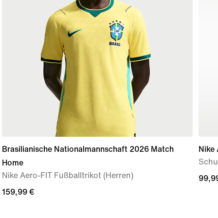
Brasilianische Nationalmannschaft 2026 Match
Nike 
Schuh
Home
Nike Aero-FIT Fußballtrikot (Herren)
99,9
99,9
159,99 €
159,99 €