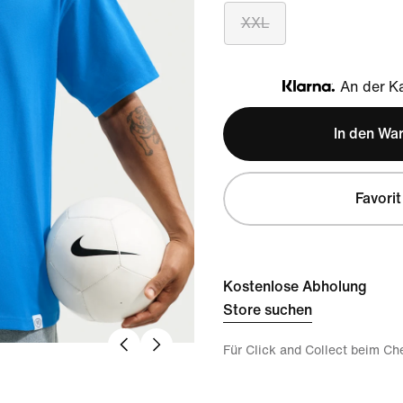
XXL
An der Ka
Klarna
In den Wa
Favorit
Kostenlose Abholung
Store suchen
Für Click and Collect beim Ch