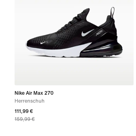
Nike Air Max 270
Herrenschuh
current
111,99 €
159,99 €
price
111,99 €,