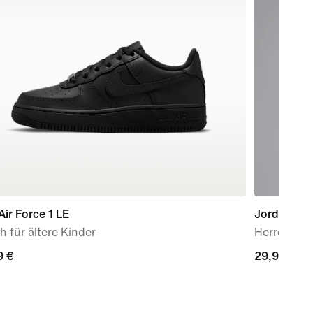
Air Force 1 LE
Jordan
 für ältere Kinder
Herren-T-S
9 €
9 €
29,99 €
29,99 €