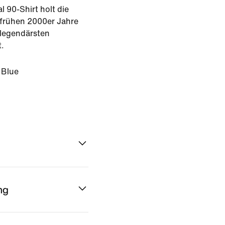
l 90-Shirt holt die
 frühen 2000er Jahre
 legendärsten
t.
 Blue
ng