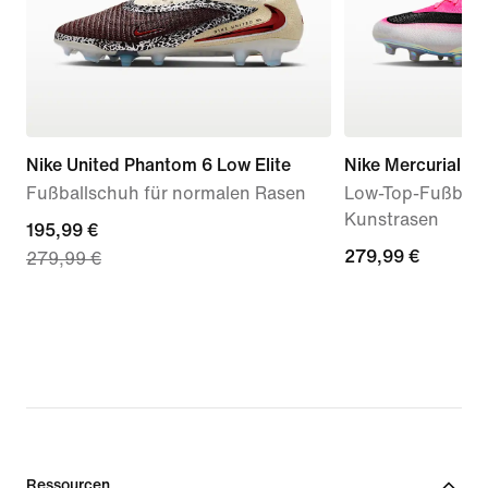
Nike United Phantom 6 Low Elite
Nike Mercurial Va
Fußballschuh für normalen Rasen
Low-Top-Fußball
Kunstrasen
current
195,99 €
279,99 €
279,99 €
279,99 €
price
195,99 €,
original
price
279,99 €
Ressourcen