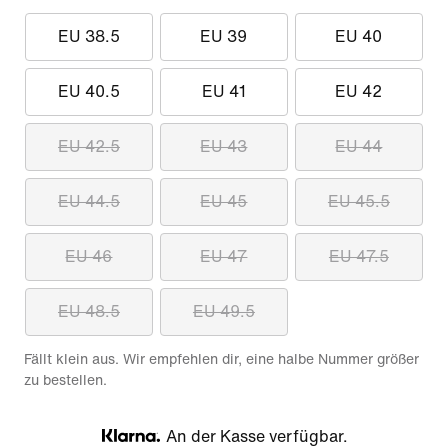
EU 38.5
EU 39
EU 40
EU 40.5
EU 41
EU 42
EU 42.5
EU 43
EU 44
EU 44.5
EU 45
EU 45.5
EU 46
EU 47
EU 47.5
EU 48.5
EU 49.5
Fällt klein aus. Wir empfehlen dir, eine halbe Nummer größer
zu bestellen.
An der Kasse verfügbar.
Klarna