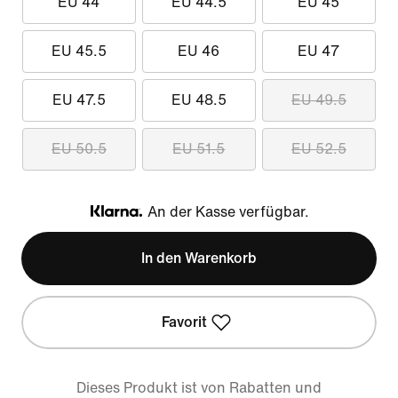
EU 44
EU 44.5
EU 45
EU 45.5
EU 46
EU 47
EU 47.5
EU 48.5
EU 49.5
EU 50.5
EU 51.5
EU 52.5
An der Kasse verfügbar.
Klarna
In den Warenkorb
Favorit
Dieses Produkt ist von Rabatten und