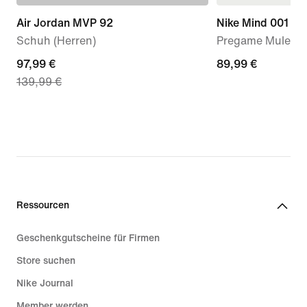
Air Jordan MVP 92
Nike Mind 001
Schuh (Herren)
Pregame Mule (D
current
97,99 €
89,99 €
89,99 €
139,99 €
price
97,99 €,
original
price
139,99 €
Ressourcen
Geschenkgutscheine für Firmen
Store suchen
Nike Journal
Member werden