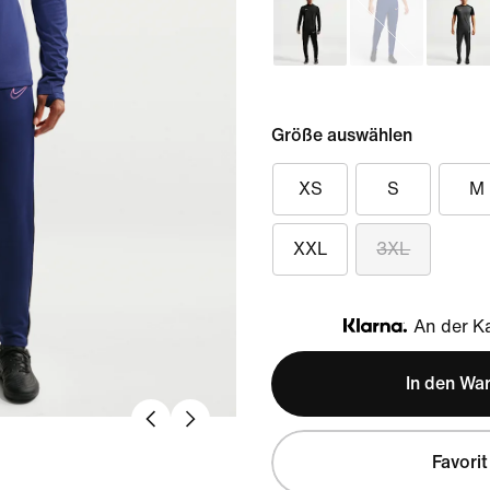
Größe auswählen
XS
S
M
XXL
3XL
An der Ka
Klarna
In den Wa
Favorit