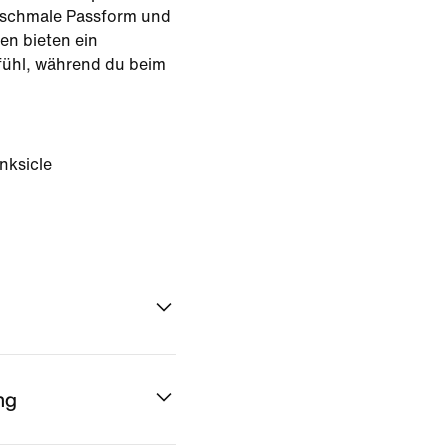
e schmale Passform und
en bieten ein
fühl, während du beim
nksicle
ng