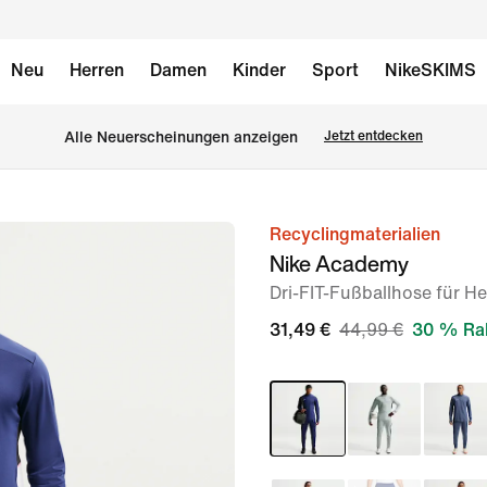
Neu
Herren
Damen
Kinder
Sport
NikeSKIMS
Alle Neuerscheinungen anzeigen
Jetzt entdecken
Recyclingmaterialien
Bild 1
Nike Academy
von
Dri-FIT-Fußballhose für H
6
31,49 €
44,99 €
30 % Ra