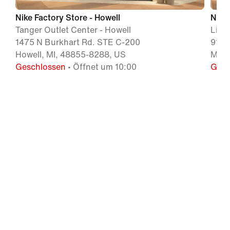
Nike Factory Store - Howell
Nike 
Tanger Outlet Center - Howell
Ligh
1475 N Burkhart Rd. STE C-200
917 
Howell, MI, 48855-8288, US
Mich
Geschlossen
• Öffnet um 10:00
Gesc