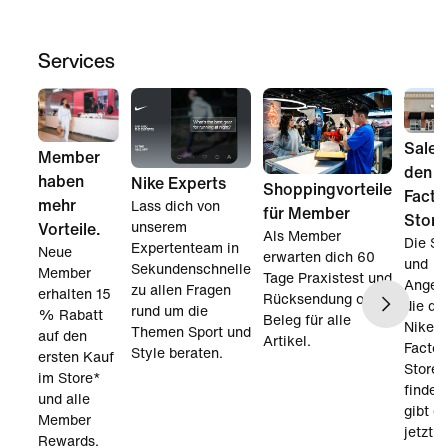
Services
Sale i
Member
den N
haben
Nike Experts
Shoppingvorteile
Facto
mehr
Lass dich von
für Member
Store
unserem
Vorteile.
Als Member
Die St
Expertenteam in
Neue
erwarten dich 60
und
Sekundenschnelle
Member
Tage Praxistest und
Angeb
zu allen Fragen
erhalten 15
Rücksendung ohne
die du
rund um die
% Rabatt
Beleg für alle
Nike
Themen Sport und
auf den
Artikel.
Factor
Style beraten.
ersten Kauf
Store
im Store*
findest
und alle
gibt es
Member
jetzt 
Rewards.