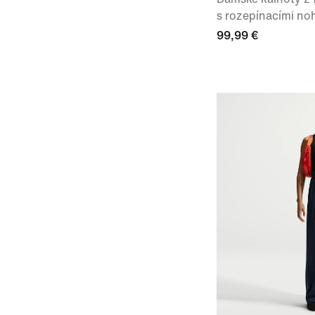
s rozepínacími no
99,99 €