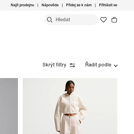
Najít prodejnu
Nápověda
Přidej se k nám
Přihlásit se
Skrýt filtry
Řadit podle