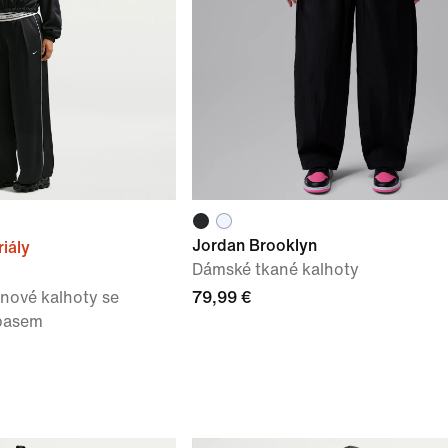
Jordan Brooklyn
iály
Dámské tkané kalhoty
nové kalhoty se
79,99 €
pasem