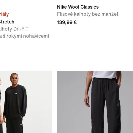
Nike Wool Classics
iály
Flísové kalhoty bez manžet
Stretch
139,99 €
lhoty Dri-FIT
a širokými nohavicemi