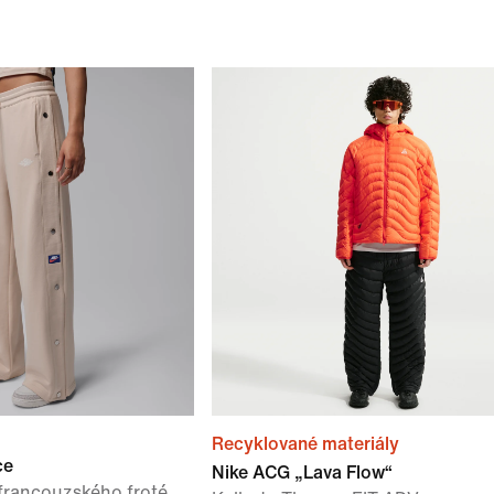
Recyklované materiály
ce
Nike ACG „Lava Flow“
francouzského froté