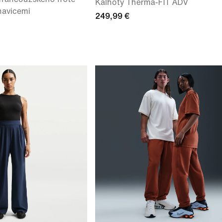
Kalhoty Therma-FIT ADV
havicemi
249,99 €