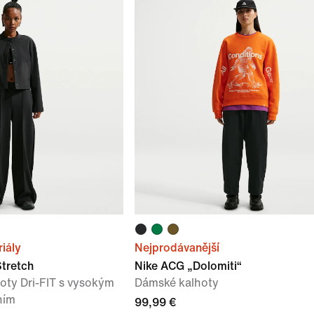
iály
Nejprodávanější
Stretch
Nike ACG „Dolomiti“
oty Dri-FIT s vysokým
Dámské kalhoty
ním
99,99 €