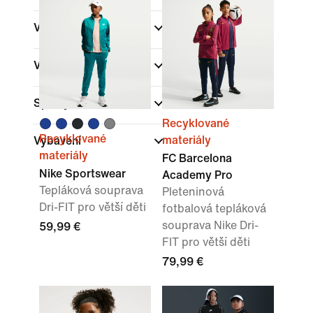
Věk dětí
Velikosti
Sporty
Recyklované
Recyklované
materiály
Vybavení
materiály
FC Barcelona
Nike Sportswear
Academy Pro
Tepláková souprava
Pleteninová
Dri-FIT pro větší děti
fotbalová tepláková
souprava Nike Dri-
59,99 €
FIT pro větší děti
79,99 €