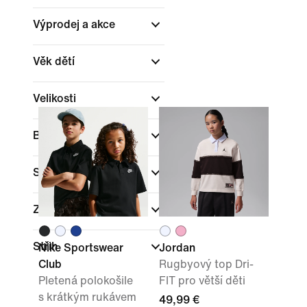
Výprodej a akce
Věk dětí
Velikosti
Barva
Sporty
Značka
Střih
Nike Sportswear
Jordan
Club
Rugbyový top Dri-
Pletená polokošile
FIT pro větší děti
s krátkým rukávem
49,99 €