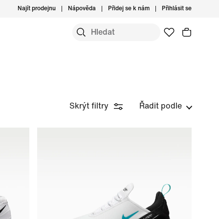
Najít prodejnu
Nápověda
Přidej se k nám
Přihlásit se
Skrýt filtry
Řadit podle