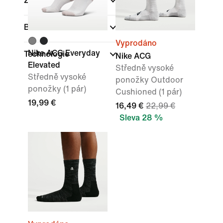
Značka
(1)
Barva
Vyprodáno
Nike ACG Everyday
Technologie
Nike ACG
Elevated
Středně vysoké
Středně vysoké
ponožky Outdoor
ponožky (1 pár)
Cushioned (1 pár)
19,99 €
16,49 €
22,99 €
Sleva 28 %