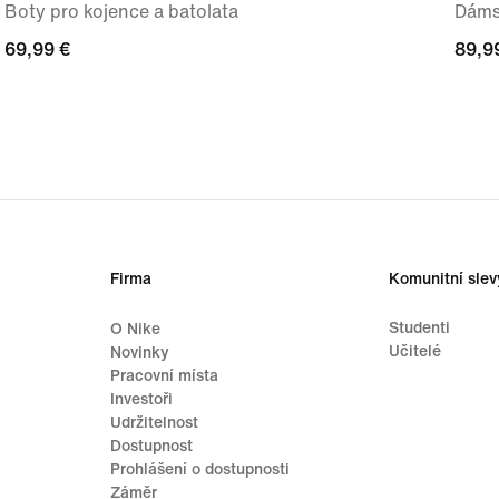
Boty pro kojence a batolata
Dáms
69,99 €
69,99 €
89,9
89,9
Firma
Komunitní slev
Studenti
O Nike
Učitelé
Novinky
Pracovní místa
Investoři
Udržitelnost
Dostupnost
Prohlášení o dostupnosti
Záměr