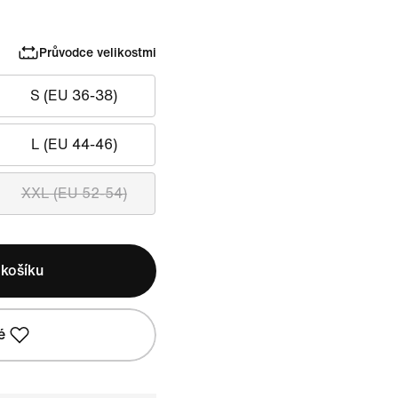
Průvodce velikostmi
S (EU 36-38)
L (EU 44-46)
XXL (EU 52-54)
 košíku
é