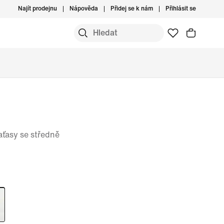
Najít prodejnu
Nápověda
Přidej se k nám
Přihlásit se
ťasy se středně