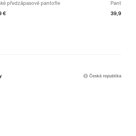
ké předzápasové pantofle
Pantofle pr
9 €
9 €
39,99 €
39,99 €
y
Česká republika