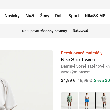
Novinky
Muži
Ženy
Děti
Sport
NikeSKIMS
Nakupovat všechny novinky
Nakupovat
Recyklované materiály
obrázek
Nike Sportswear
1
Dámské volné saténové kra
ze
vysokým pasem
6
34,99 €
49,99 €
Sleva 30