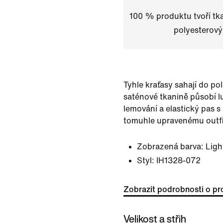
100 % produktu tvoří tk
polyesterový
Tyhle kraťasy sahají do po
saténové tkanině působí l
lemování a elastický pas s
tomuhle upravenému outfi
Zobrazená barva:
Ligh
Styl:
IH1328-072
Zobrazit podrobnosti o pr
Velikost a střih