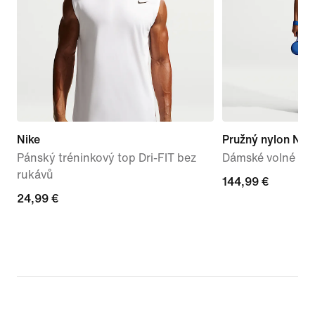
Nike
Pružný nylon Ni
Pánský tréninkový top Dri-FIT bez
Dámské volné kal
rukávů
144,99 €
144,99 €
24,99 €
24,99 €