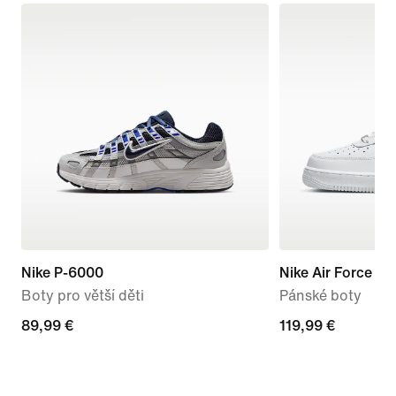
Nike P-6000
Nike Air Force 1 '
Boty pro větší děti
Pánské boty
89,99 €
89,99 €
119,99 €
119,99 €