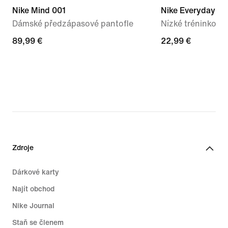
Nike Mind 001
Nike Everyday Li
Dámské předzápasové pantofle
Nízké tréninkové
89,99 €
89,99 €
22,99 €
22,99 €
Zdroje
Dárkové karty
Najít obchod
Nike Journal
Staň se členem