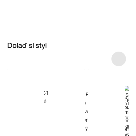
Dolaď si styl
Item 3 of 23
Nakupovat
model