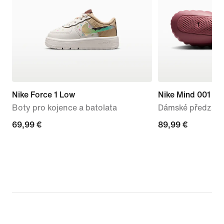
Nike Force 1 Low
Nike Mind 001
Boty pro kojence a batolata
Dámské předzápa
69,99 €
69,99 €
89,99 €
89,99 €