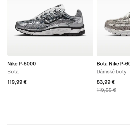
Nike P-6000
Bota Nike P-600
Bota
Dámské boty
119,99 €
119,99 €
current
83,99 €
119,99 €
price
83,99 €,
original
price
119,99 €