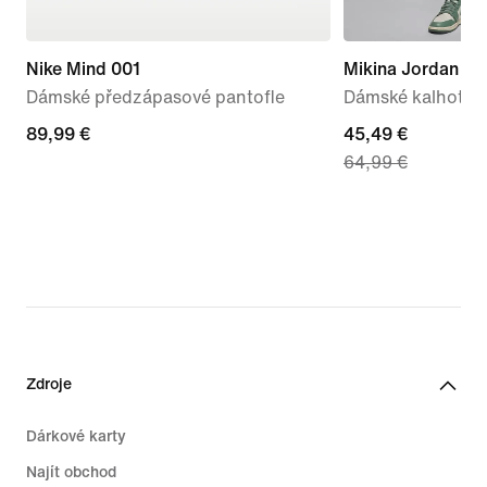
Nike Mind 001
Mikina Jordan Br
Dámské předzápasové pantofle
Dámské kalhoty
89,99 €
89,99 €
current
45,49 €
64,99 €
price
45,49 €,
original
price
64,99 €
Zdroje
Dárkové karty
Najít obchod