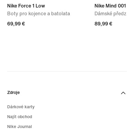
Nike Force 1 Low
Nike Mind 001
Boty pro kojence a batolata
Dámské předzápa
69,99 €
69,99 €
89,99 €
89,99 €
Zdroje
Dárkové karty
Najít obchod
Nike Journal