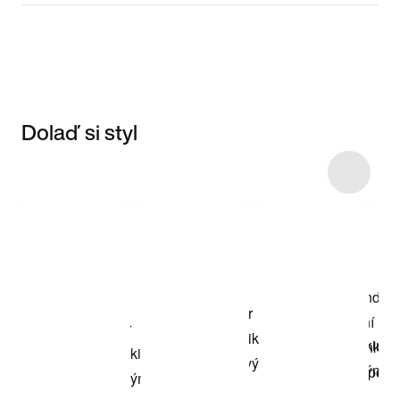
Dolaď si styl
Item 3 of 4
Nakupovat
model