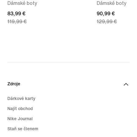
Dámské boty
Dámské boty
current
83,99 €
current
90,99 €
119,99 €
129,99 €
price
price
83,99 €,
90,99 €,
original
original
price
price
119,99 €
129,99 €
Zdroje
Dárkové karty
Najít obchod
Nike Journal
Staň se členem