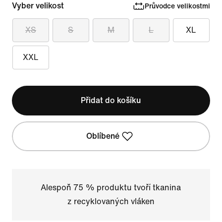
Vyber velikost
Průvodce velikostmi
XS
S
M
L
XL
XXL
Přidat do košíku
Oblíbené
Alespoň 75 % produktu tvoří tkanina
z recyklovaných vláken