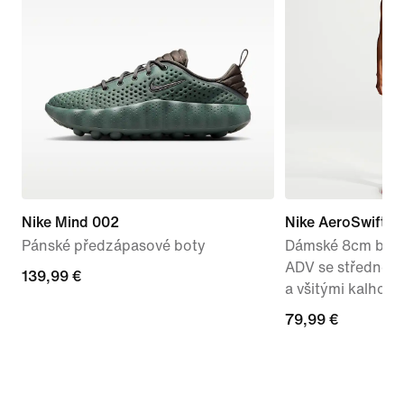
Nike Mind 002
Nike AeroSwift
Pánské předzápasové boty
Dámské 8cm běžec
ADV se středně 
139,99 €
139,99 €
a všitými kalhotk
79,99 €
79,99 €