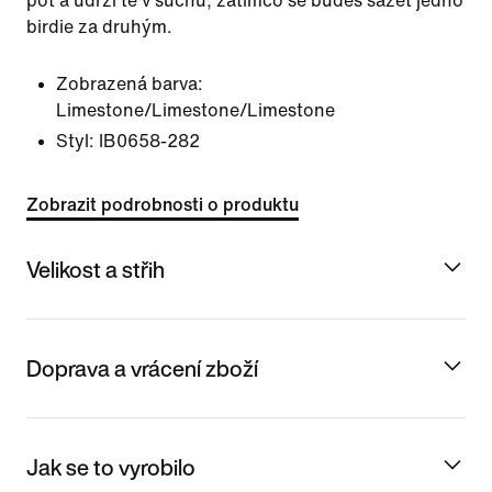
pot a udrží tě v suchu, zatímco se budeš sázet jedno
birdie za druhým.
Zobrazená barva:
Limestone/Limestone/Limestone
Styl:
IB0658-282
Zobrazit podrobnosti o produktu
Velikost a střih
Doprava a vrácení zboží
Jak se to vyrobilo