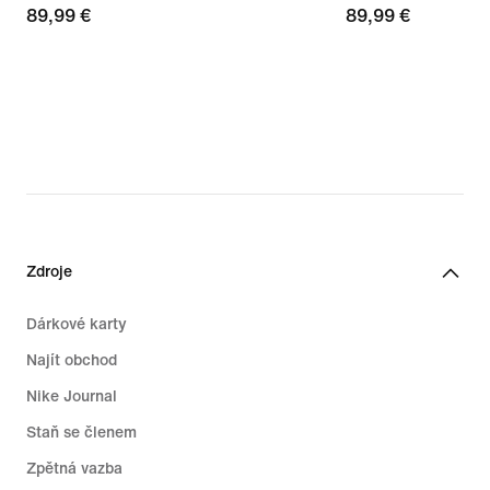
89,99 €
89,99 €
89,99 €
89,99 €
Zdroje
Dárkové karty
Najít obchod
Nike Journal
Staň se členem
Zpětná vazba