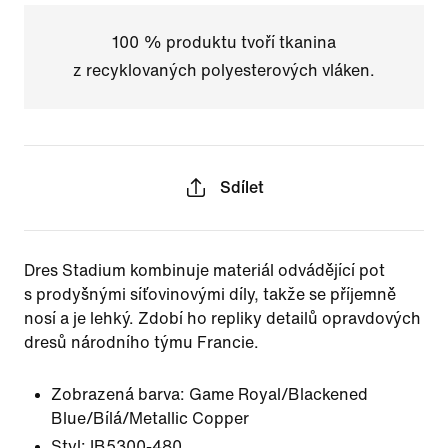
100 % produktu tvoří tkanina
z recyklovaných polyesterových vláken.
Sdílet
Dres Stadium kombinuje materiál odvádějící pot
s prodyšnými síťovinovými díly, takže se příjemně
nosí a je lehký. Zdobí ho repliky detailů opravdových
dresů národního týmu Francie.
Zobrazená barva:
Game Royal/Blackened
Blue/Bílá/Metallic Copper
Styl:
IB5300-480