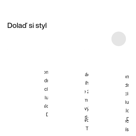
Dolaď si styl
Item 3 of 6
Nakupovat
model