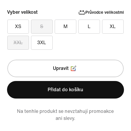
Vyber velikost
Průvodce velikostmi
XS
S
M
L
XL
XXL
3XL
Upravit
Přidat do košíku
Na tenhle produkt se nevztahují promoakce
ani slevy.