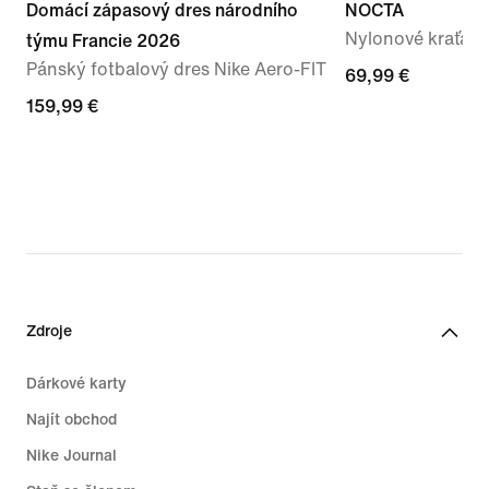
Domácí zápasový dres národního
NOCTA
Nylonové kraťasy
týmu Francie 2026
Pánský fotbalový dres Nike Aero-FIT
69,99 €
69,99 €
159,99 €
159,99 €
Zdroje
Dárkové karty
Najít obchod
Nike Journal