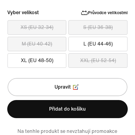
Vyber velikost
Průvodce velikostmi
XS (EU 32-34)
S (EU 36-38)
M (EU 40-42)
L (EU 44-46)
XL (EU 48-50)
XXL (EU 52-54)
Upravit
Přidat do košíku
Na tenhle produkt se nevztahují promoakce