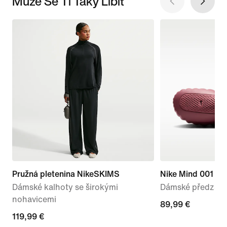
Může Se Ti Taky Líbit
Pružná pletenina NikeSKIMS
Nike Mind 001
Dámské kalhoty se širokými
Dámské předzápa
nohavicemi
89,99 €
89,99 €
119,99 €
119,99 €