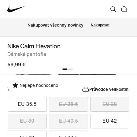
Nakupovat všechny novinky
Nakupovat
Nike Calm Elevation
Dámské pantofle
59,99 €
Nejlépe hodnoceno
Vyber velikost
Průvodce velikostmi
EU 35.5
EU 36.5
EU 38
EU 39
EU 40.5
EU 42