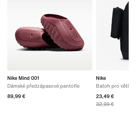
Nike Mind 001
Nike
Dámské předzápasové pantofle
Batoh pro větší dě
89,99 €
89,99 €
current
23,49 €
32,99 €
price
23,49 €,
original
price