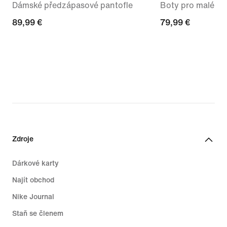
Dámské předzápasové pantofle
Boty pro malé dě
89,99 €
89,99 €
79,99 €
79,99 €
Zdroje
Dárkové karty
Najít obchod
Nike Journal
Staň se členem