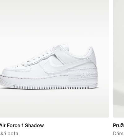
Air Force 1 Shadow
Pružná ple
ká bota
Dámské kal