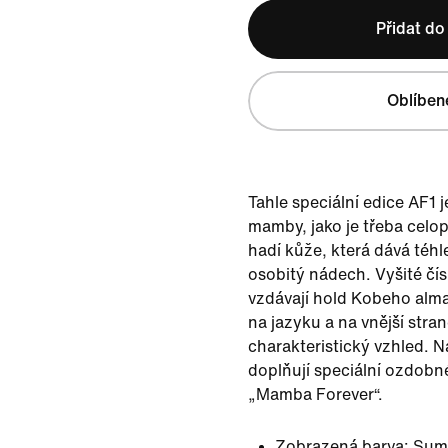
Přidat do
Oblíben
Tahle speciální edice AF1
mamby, jako je třeba celo
hadí kůže, která dává téhl
osobitý nádech. Vyšité čí
vzdávají hold Kobeho alma
na jazyku a na vnější stra
charakteristický vzhled. 
doplňují speciální ozdobn
„Mamba Forever“.
Zobrazená barva:
Sum