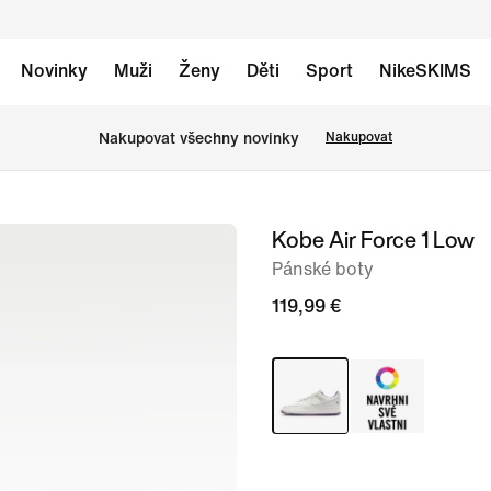
Novinky
Muži
Ženy
Děti
Sport
NikeSKIMS
Nakupovat všechny novinky
Nakupovat
Kobe Air Force 1 Low
obrázek
1
Pánské boty
ze
119,99 €
10