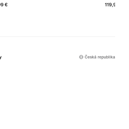
99 €
99 €
119,99 €
119,99 €
y
Česká republika