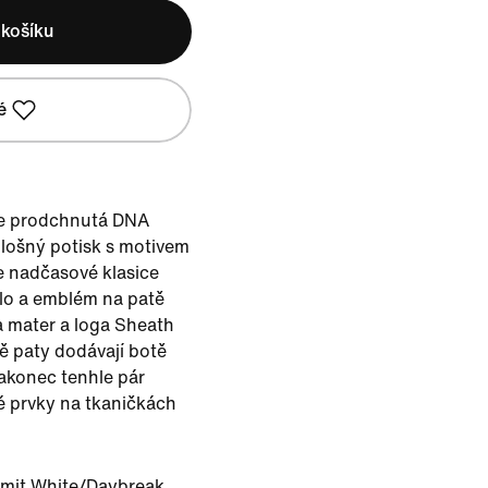
 košíku
é
 je prodchnutá DNA
plošný potisk s motivem
e nadčasové klasice
slo a emblém na patě
 mater a loga Sheath
ně paty dodávají botě
Nakonec tenhle pár
é prvky na tkaničkách
mit White/Daybreak