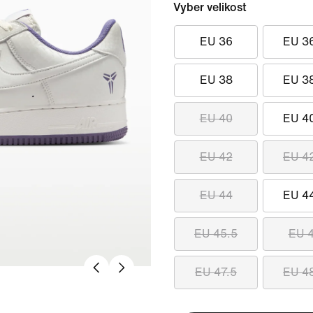
Vyber velikost
EU 36
EU 3
EU 38
EU 3
EU 40
EU 4
EU 42
EU 4
EU 44
EU 4
EU 45.5
EU 
EU 47.5
EU 4