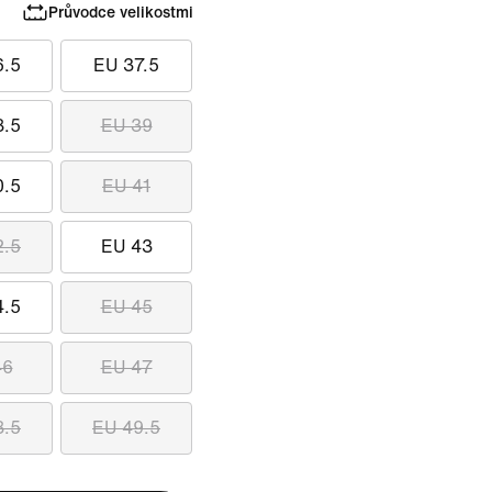
Průvodce velikostmi
6.5
EU 37.5
8.5
EU 39
0.5
EU 41
2.5
EU 43
4.5
EU 45
46
EU 47
8.5
EU 49.5