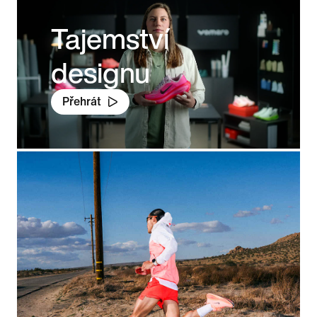
Tajemství
designu
Přehrát