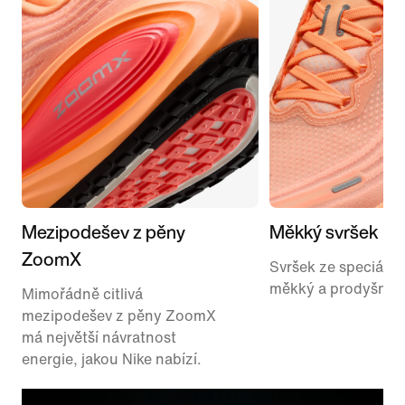
Mezipodešev z pěny
Měkký svršek
ZoomX
Svršek ze speciální 
měkký a prodyšný.
Mimořádně citlivá
mezipodešev z pěny ZoomX
má největší návratnost
energie, jakou Nike nabízí.