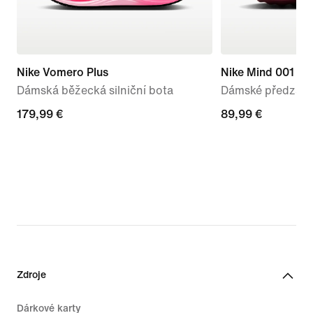
Nike Vomero Plus
Nike Mind 001
Dámská běžecká silniční bota
Dámské předzápa
179,99 €
179,99 €
89,99 €
89,99 €
Zdroje
Dárkové karty