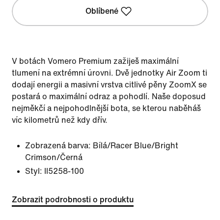
Oblíbené
V botách Vomero Premium zažiješ maximální
tlumení na extrémní úrovni. Dvě jednotky Air Zoom ti
dodají energii a masivní vrstva citlivé pěny ZoomX se
postará o maximální odraz a pohodlí. Naše doposud
nejměkčí a nejpohodlnější bota, se kterou naběháš
víc kilometrů než kdy dřív.
Zobrazená barva:
Bílá/Racer Blue/Bright
Crimson/Černá
Styl:
II5258-100
Zobrazit podrobnosti o produktu