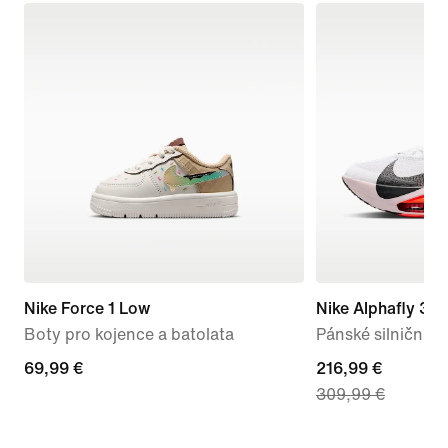
Nike Force 1 Low
Nike Alphafly 3
Boty pro kojence a batolata
Pánské silniční z
69,99 €
69,99 €
current
216,99 €
309,99 €
price
216,99 €,