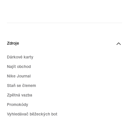
original
price
309,99 €
Zdroje
Dárkové karty
Najít obchod
Nike Journal
Staň se členem
Zpětná vazba
Promokódy
Vyhledávač běžeckých bot