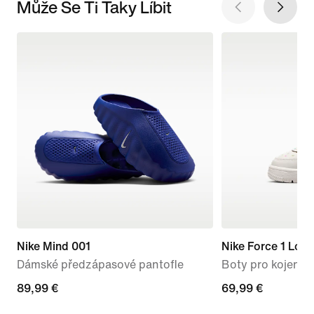
Může Se Ti Taky Líbit
Nike Mind 001
Nike Force 1 Low
Dámské předzápasové pantofle
Boty pro kojence
89,99 €
89,99 €
69,99 €
69,99 €