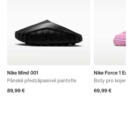
Nike Mind 001
Nike Force 1 Eas
Pánské předzápasové pantofle
Boty pro kojence
89,99 €
89,99 €
69,99 €
69,99 €