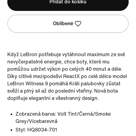
Přidat do košíku
Oblíbené
Když LeBron potřebuje vytáhnout maximum ze své
nevyčerpatelné energie, chce boty, které mu
pomůžou udržet výkon po celých 40 minut a déle.
Díky citlivé mezipodešvi ReactX po celé délce model
LeBron Witness 9 pomáhá Králi palubovky zůstat
svěží a plný sil až do poslední vteřiny. Nová bota
doplňuje elegantní a všestranný design.
Zobrazená barva:
Volt Tint/Černá/Smoke
Grey/Vícebarevná
Styl:
HQ8034-701