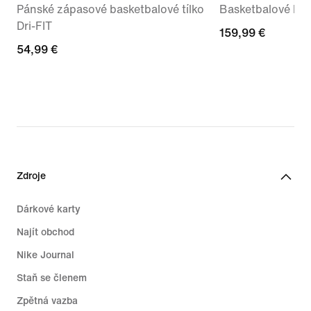
Pánské zápasové basketbalové tílko
Basketbalové bo
Dri-FIT
159,99 €
159,99 €
54,99 €
54,99 €
Zdroje
Dárkové karty
Najít obchod
Nike Journal
Staň se členem
Zpětná vazba