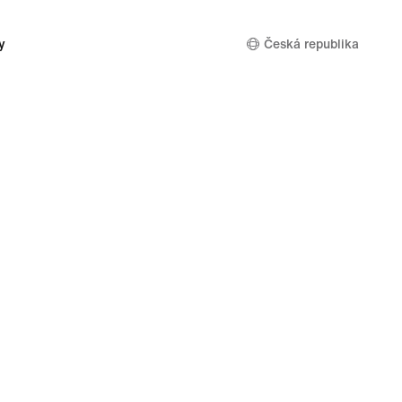
y
Česká republika
soukromí a používání souborů cookie