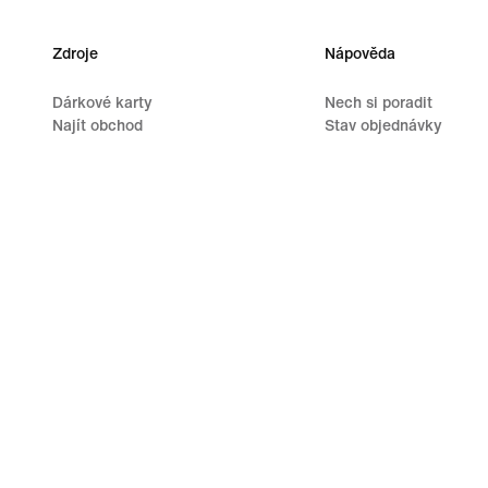
Zdroje
Nápověda
Dárkové karty
Nech si poradit
Najít obchod
Stav objednávky
Nike Journal
Přeprava a doručení
Staň se členem
Vrácení zboží
Zpětná vazba
Možnosti platby
Promokódy
Kontaktuj nás
Vyhledávač běžeckých bot
Recenze
©
2026
Nike, Inc. Všechna práva vyhrazena
Průvodci
Podm
Nastavení ochrany soukromí a souborů cookie