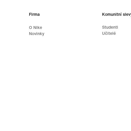
Firma
Komunitní slev
Studenti
O Nike
Učitelé
Novinky
Pracovní místa
Investoři
Udržitelnost
Dostupnost
Prohlášení o dostupnosti
Záměr
Trénink Nike
ínky používání
Prodejní podmínky
Informace o firmě
Zásady ochrany 