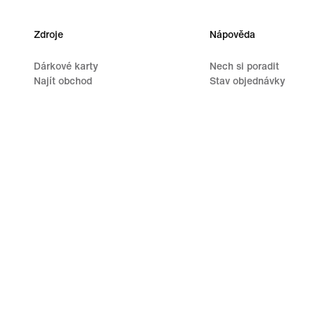
Zdroje
Nápověda
Dárkové karty
Nech si poradit
Najít obchod
Stav objednávky
Nike Journal
Přeprava a doručení
Staň se členem
Vrácení zboží
Zpětná vazba
Možnosti platby
Promokódy
Kontaktuj nás
Vyhledávač běžeckých bot
Recenze
©
2026
Nike, Inc. Všechna práva vyhrazena
Průvodci
Podm
Nastavení ochrany soukromí a souborů cookie