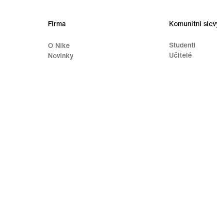
Firma
Komunitní slev
Studenti
O Nike
Učitelé
Novinky
Pracovní místa
Investoři
Udržitelnost
Dostupnost
Prohlášení o dostupnosti
Záměr
Trénink Nike
ínky používání
Prodejní podmínky
Informace o firmě
Zásady ochrany 