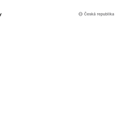
y
Česká republika
soukromí a používání souborů cookie