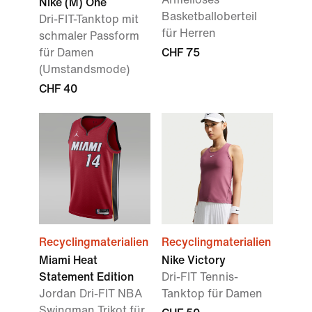
Nike (M) One
Basketballoberteil
Dri-FIT-Tanktop mit
für Herren
schmaler Passform
für Damen
CHF 75
(Umstandsmode)
CHF 40
Recyclingmaterialien
Recyclingmaterialien
Miami Heat
Nike Victory
Statement Edition
Dri-FIT Tennis-
Jordan Dri-FIT NBA
Tanktop für Damen
Swingman Trikot für