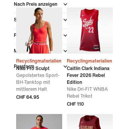
Nach Preis anzeigen
Sale und Angebote
Farbe
(1)
Marke
Recyclingmaterialien
Recyclingmaterialien
Passform
Nike Pro Sculpt
Caitlin Clark Indiana
Gepolstertes Sport-
Fever 2026 Rebel
BH-Tanktop mit
Edition
mittlerem Halt
Nike Dri-FIT WNBA
Rebel Trikot
CHF 64.95
CHF 110