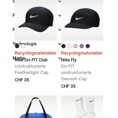
Sale und Angebote
Farbe
Passform
Technologie
Recyclingmaterialien
Recyclingmaterialien
Marke
Nike Dri-FIT Club
Nike Fly
Unstrukturierte
Dri-FIT
Featherlight Cap
unstrukturierte
Swoosh-Cap
CHF 35
CHF 35