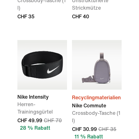
Crossbody-Tasche (1
Unstrukturierte
l)
Strickmütze
CHF 35
CHF 40
Nike Intensity
Recyclingmaterialien
Herren-
Nike Commute
Trainingsgürtel
Crossbody-Tasche (1
CHF 49.99
CHF 70
l)
28 % Rabatt
CHF 30.99
CHF 35
11 % Rabatt