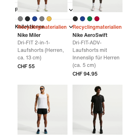
Passform
Kollektionen
Recyclingmaterialien
Recyclingmaterialien
Nike Miler
Nike AeroSwift
Dri-FIT 2-in-1-
Dri-FIT-ADV-
Laufshorts (Herren,
Laufshorts mit
ca. 13 cm)
Innenslip für Herren
(ca. 5 cm)
CHF 55
CHF 94.95