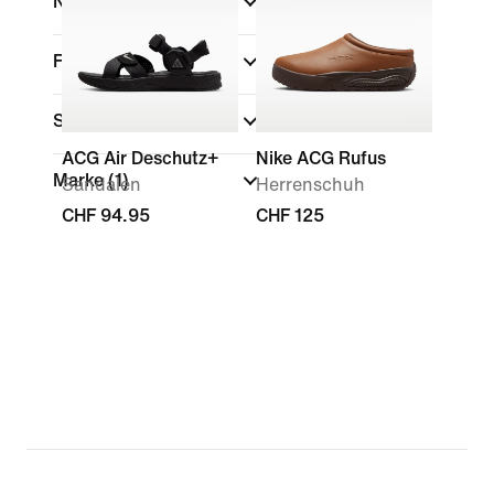
Nach Preis anzeigen
Farbe
Schuhhöhe
ACG Air Deschutz+
Nike ACG Rufus
Marke
(1)
Sandalen
Herrenschuh
CHF 94.95
CHF 125